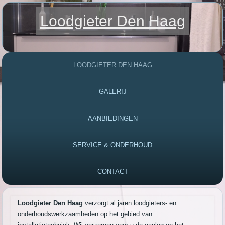
Loodgieter Den Haag
LOODGIETER DEN HAAG
GALERIJ
AANBIEDINGEN
SERVICE & ONDERHOUD
CONTACT
Loodgieter Den Haag
verzorgt al jaren loodgieters- en
onderhoudswerkzaamheden op het gebied van